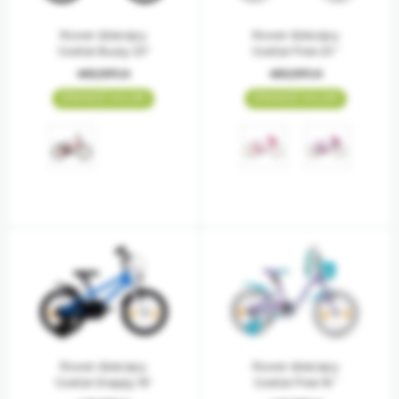
Rower dziecięcy
Rower dziecięcy
Goetze Buzzy 20"
Goetze Pixie 20 "
469,00PLN
469,00PLN
SPRAWDŹ KOLORY
SPRAWDŹ KOLORY
Rower dziecięcy
Rower dziecięcy
Goetze Snappy 16"
Goetze Pixie 16 "