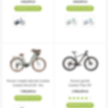
449,00PLN
449,00PLN
SPRAWDŹ KOLORY
SPRAWDŹ KOLORY
Rower miejski damski Goetze
Rower górski
Mood 28 " Alu
Goetze Mood 28 " Alu
Goetze Titan 29"
1 199,00PLN
2 599,00PLN
Ocena:
1
SPRAWDŹ KOLORY
100%
SPRAWDŹ KOLORY