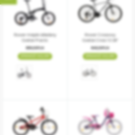
Rower miejski składany
Rower Crossowy
Goetze Practic
Goetze Cross 1.0 28"
899,00PLN
849,00PLN
SPRAWDŹ KOLORY
SPRAWDŹ KOLORY