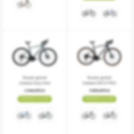
Rower gravel
Rower gravel
Goetze Onyx One
Goetze ONYX PRO
2 549,00PLN
3 699,00PLN
SPRAWDŹ KOLORY
SPRAWDŹ KOLORY