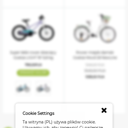
Super lekki rower dziecięcy
Rower miejski damski
Goetze LIGHT 16" 6,8 kg
Goetze Mood 26 NewLine
799,00PLN
1349,00 PLN
1349,00 PLN
SPRAWDŹ KOLORY
1059,00 PLN
Cookie Settings
Ta witryna (PL) używa plików cookie.
Używamy ich, aby zapewnić Ci najlepsze