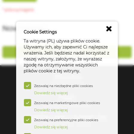
Nowi klienci
Cookie Settings
Ta witryna (PL) używa plików cookie.
Używamy ich, aby zapewnić Ci najlepsze
REJESTRACJA
wrażenia. Jeśli będziesz nadal korzystać z
naszej witryny, założymy, że wyrażasz
zgodę na otrzymywanie wszystkich
plików cookie z tej witryny.
INFOLINIA
616-660-800
Zezwalaj na niezbędne pliki cookies
Dowiedz się więcej
EMAIL
Zezwalaj na marketingowe pliki cookies
bok@goetze.com.pl
Dowiedz się więcej
GODZINY PRACY DORADCÓW
Zezwalaj na preferencyjne pliki cookies
Pon-Pt: 8:00 - 16:00
Dowiedz się więcej