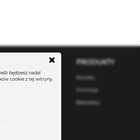
PRODUKTY
eśli będziesz nadal
wienie
Nowości
ów cookie z tej witryny.
a towaru
Promocje
a
Bestsellery
lamacje
osób i koszt