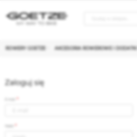
Szukaj
ROWERY GOETZE
AKCESORIA ROWEROWE I DODATK
Zaloguj się
E-mail
Hasło