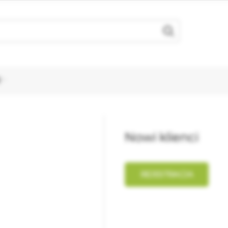
I
Nowi klienci
REJESTRACJA