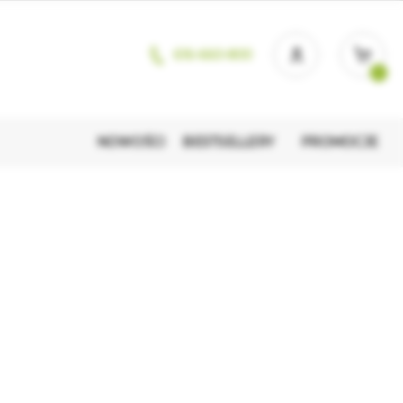
616-660-800
NOWOŚCI
BESTSELLERY
PROMOCJE