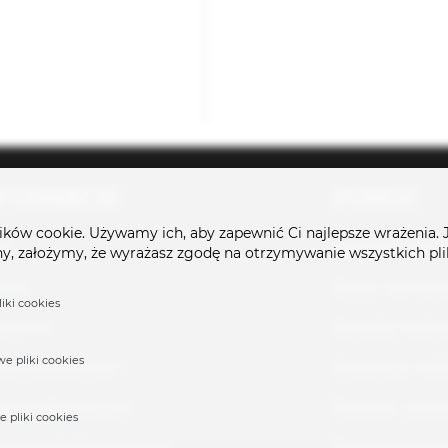
NFORMACJE
POMOC
ików cookie. Używamy ich, aby zapewnić Ci najlepsze wrażenia. J
as
Jak złożyć zamó
ny, założymy, że wyrażasz zgodę na otrzymywanie wszystkich plik
takt
Zwrot i wymian
iki cookies
ulamin
Sprzedaż rataln
e pliki cookies
ityka prywatności
Gwarancja i rek
uzule informacyjne
Dostawa - jej sp
e pliki cookies